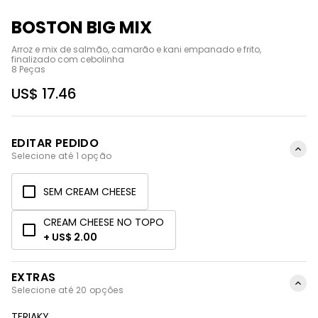
BOSTON BIG MIX
Arroz e mix de salmão, camarão e kani empanado e frito, 
finalizado com cebolinha

8 Peças
US$ 17.46
EDITAR PEDIDO
Selecione até 1 opção
SEM CREAM CHEESE
CREAM CHEESE NO TOPO
+ US$ 2.00
EXTRAS
Selecione até 20 opções
TERIAKY