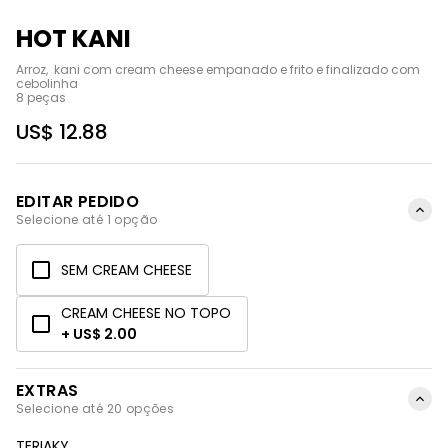
HOT KANI
Arroz,  kani com cream cheese empanado e frito e finalizado com 
cebolinha

8 peças
US$ 12.88
EDITAR PEDIDO
Selecione até 1 opção
SEM CREAM CHEESE
CREAM CHEESE NO TOPO
+ US$ 2.00
EXTRAS
Selecione até 20 opções
TERIAKY