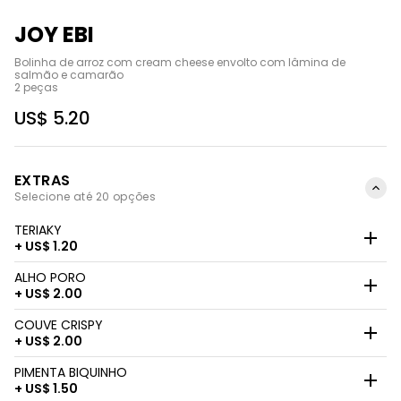
JOY EBI
Bolinha de arroz com cream cheese envolto com lâmina de 
salmão e camarão

2 peças
US$ 5.20
EXTRAS
Selecione até 20 opções
TERIAKY
+ US$ 1.20
ALHO PORO
+ US$ 2.00
COUVE CRISPY
+ US$ 2.00
PIMENTA BIQUINHO
+ US$ 1.50