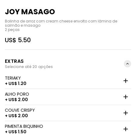
JOY MASAGO
Bolinha de arroz com cream cheese envolto com lâmina de 
salmão e masago

2 peças
US$ 5.50
EXTRAS
Selecione até 20 opções
TERIAKY
+ US$ 1.20
ALHO PORO
+ US$ 2.00
COUVE CRISPY
+ US$ 2.00
PIMENTA BIQUINHO
+ US$ 1.50