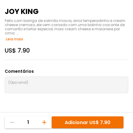
JOY KING
Feito com barriga de salmão macia, arroz temperadinho e cream 
cheese cremoso, ele vem coroado com uma bolinha crocante de 
camarão e tartar especial, mais cream cheese e maionese por 
cima. 

2 peças
Leia mais
US$ 7.90
Comentários
1
Adicionar
US$ 7.90