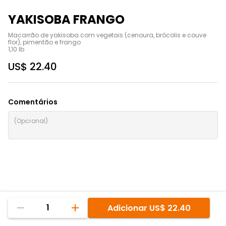
YAKISOBA FRANGO
Macarrão de yakisoba com vegetais (cenoura, brócolis e couve 
flor), pimentão e frango

1,10 lb
US$ 22.40
Comentários
1
Adicionar
US$ 22.40