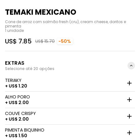
TEMAKI MEXICANO
Cone de arroz com salmão fresh (cru), cream cheese, doritos e 
pimenta

1 unidade
US$ 7.85
US$ 15.70
-50%
EXTRAS
Selecione até 20 opções
TERIAKY
+ US$ 1.20
ALHO PORO
+ US$ 2.00
COUVE CRISPY
+ US$ 2.00
PIMENTA BIQUINHO
+ US$ 1.50