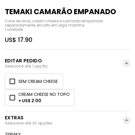
TEMAKI CAMARÃO EMPANADO
Cone de arroz, cream cheese e camarão empanado 
separadamente, envolto em alga marinha.

1 unidade
US$ 17.90
EDITAR PEDIDO
Selecione até 1 opção
SEM CREAM CHEESE
CREAM CHEESE NO TOPO
+ US$ 2.00
EXTRAS
Selecione até 20 opções
TERIAKY