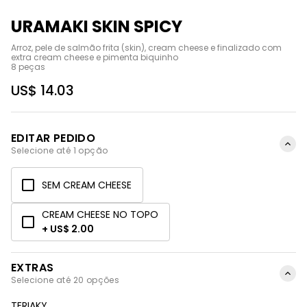
URAMAKI SKIN SPICY
Arroz, pele de salmão frita (skin), cream cheese e finalizado com 
extra cream cheese e pimenta biquinho

8 peças
US$ 14.03
EDITAR PEDIDO
Selecione até 1 opção
SEM CREAM CHEESE
CREAM CHEESE NO TOPO
+ US$ 2.00
EXTRAS
Selecione até 20 opções
TERIAKY